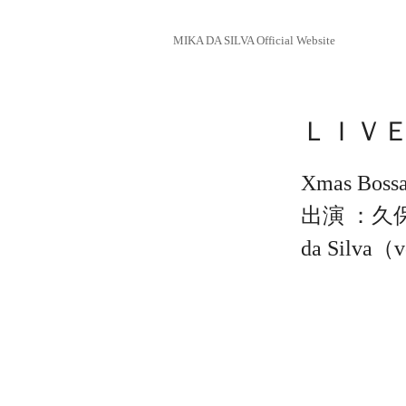
MIKA DA SILVA Official Website
ＬＩＶＥ／
Xmas
出演 ：久保田
da Silva（