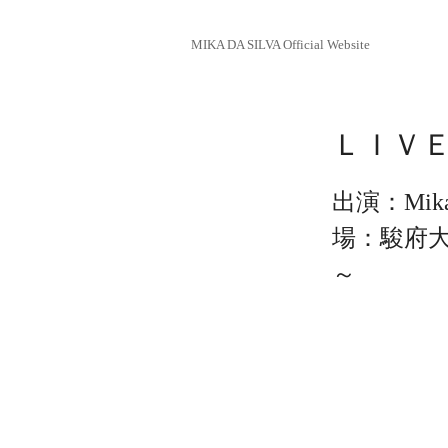
MIKA DA SILVA Official Website
ＬＩＶ
出演：Mika 
場：駿府大